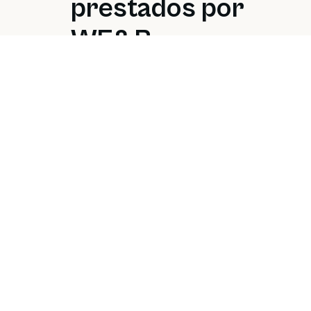
prestados por
WE&B
Proyectos
relacionados