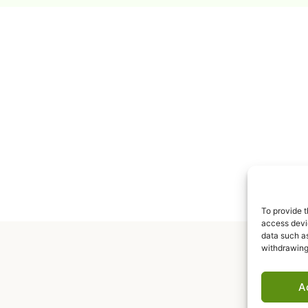
To provide t
access devic
data such as
withdrawing
A