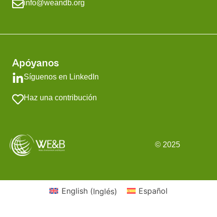
info@weandb.org
Apóyanos
Síguenos en LinkedIn
Haz una contribución
© 2025
English
(
Inglés
)
Español